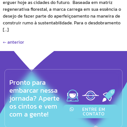
erguer hoje as cidades do futuro. Baseada em matriz
regenerativa florestal, a marca carrega em sua essência o
desejo de fazer parte do aperfeiçoamento na maneira de
construir rumo à sustentabilidade. Para o desdobramento
[…]
←
anterior
Pronto para
embarcar nessa
jornada? Aperte
os cintos e vem
ENTRE EM
com a gente!
CONTATO