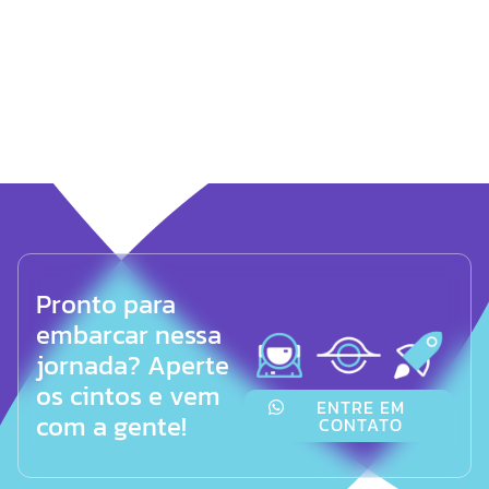
Pronto para
embarcar nessa
jornada? Aperte
os cintos e vem
ENTRE EM
com a gente!
CONTATO